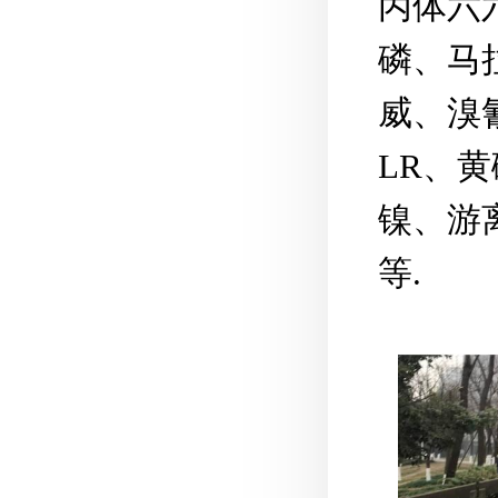
丙体六
磷、马
威、溴
LR、
镍、游
等.