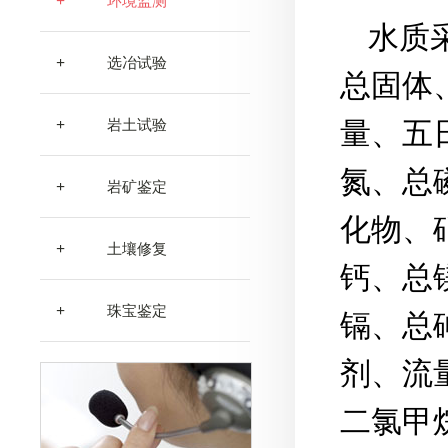
+
环境监测
水质
+
选冶试验
总固体
+
量、五
岩土试验
氮、总
+
岩矿鉴定
化物、
+
土壤修复
钙、总
+
珠宝鉴定
镉、总
剂、流
二氯甲烷