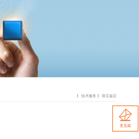
》
技术服务
》
珠宝鉴定
意见箱